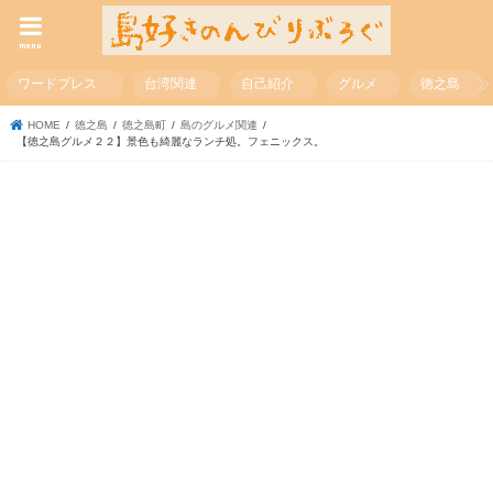
menu
ワードプレス
台湾関連
自己紹介
グルメ
徳之島
HOME
徳之島
徳之島町
島のグルメ関連
【徳之島グルメ２２】景色も綺麗なランチ処。フェニックス。