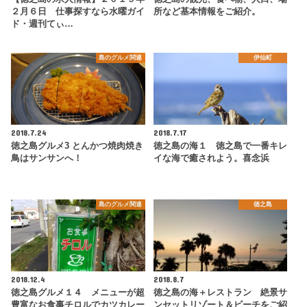
２月６日 仕事探すなら水曜ガイ
所など基本情報をご紹介。
ド・週刊てぃ…
島のグルメ関連
伊仙町
2018.7.24
2018.7.17
徳之島グルメ3 とんかつ焼肉焼き
徳之島の海１ 徳之島で一番キレ
鳥はサンサンへ！
イな海で癒されよう。喜念浜
島のグルメ関連
徳之島
2018.12.4
2018.8.7
徳之島グルメ１４ メニューが超
徳之島の海＋レストラン 絶景サ
豊富なお食事チロルでカツカレー
ンセットリゾート＆ビーチをご紹