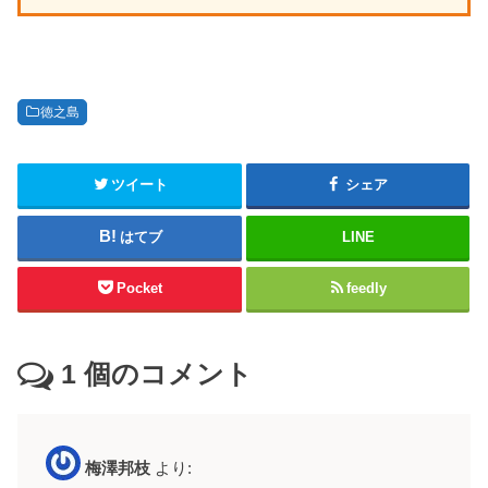
徳之島
ツイート
シェア
はてブ
LINE
Pocket
feedly
1
個のコメント
梅澤邦枝
より: