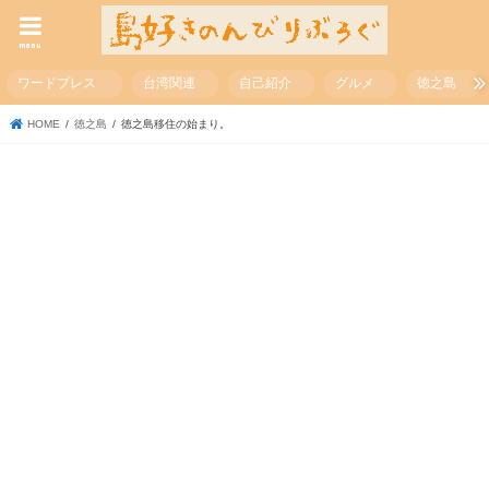
menu
ワードプレス
台湾関連
自己紹介
グルメ
徳之島
HOME
徳之島
徳之島移住の始まり。