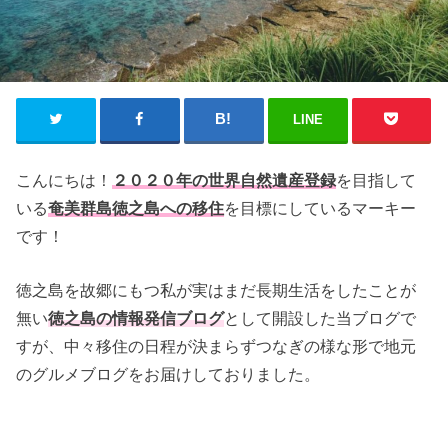
LINE
こんにちは！
２０２０年の世界自然遺産登録
を目指して
いる
奄美群島徳之島への移住
を目標にしているマーキー
です！
徳之島を故郷にもつ私が実はまだ長期生活をしたことが
無い
徳之島の情報発信ブログ
として開設した当ブログで
すが、中々移住の日程が決まらずつなぎの様な形で地元
のグルメブログをお届けしておりました。