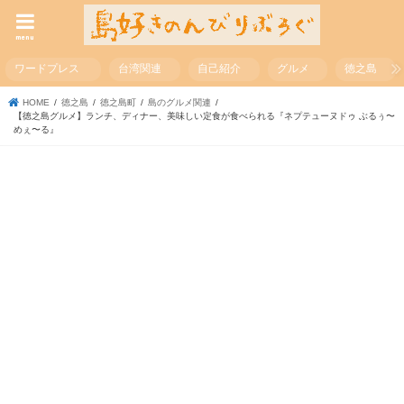
menu
ワードプレス
台湾関連
自己紹介
グルメ
徳之島
HOME
徳之島
徳之島町
島のグルメ関連
【徳之島グルメ】ランチ、ディナー、美味しい定食が食べられる『ネプテューヌドゥ ぶるぅ〜
めぇ〜る』