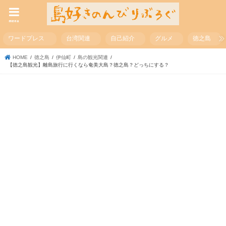
menu
ワードプレス
台湾関連
自己紹介
グルメ
徳之島
HOME
徳之島
伊仙町
島の観光関連
【徳之島観光】離島旅行に行くなら奄美大島？徳之島？どっちにする？