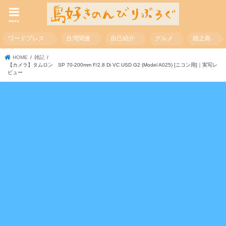
menu
ワードプレス
台湾関連
自己紹介
グルメ
徳之島
HOME
雑記
【カメラ】タムロン SP 70-200mm F/2.8 Di VC USD G2 (Model A025) [ニコン用]｜実写レ
ビュー