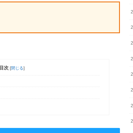
目次
[
閉じる
]