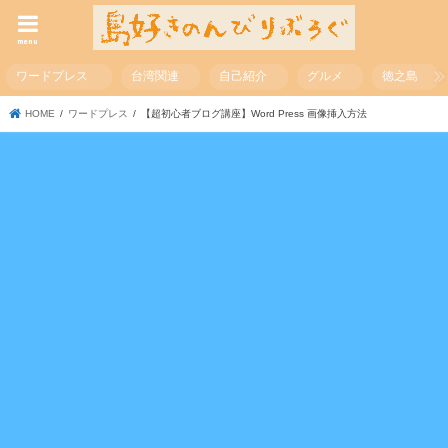
menu
ワードプレス
台湾関連
自己紹介
グルメ
徳之島
HOME
ワードプレス
【超初心者ブログ講座】Word Press 画像挿入方法